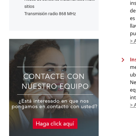
in
sitios
de
Transmisión radio 868 MHz
es
ll
pu
> 
In
me
ub
Ne
eq
in
> 