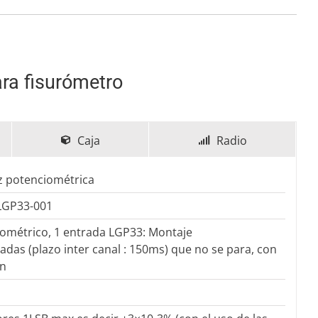
ara fisurómetro
Caja
Radio
az potenciométrica
LGP33-001
ométrico, 1 entrada LGP33: Montaje
adas (plazo inter canal : 150ms) que no se para, con
ún