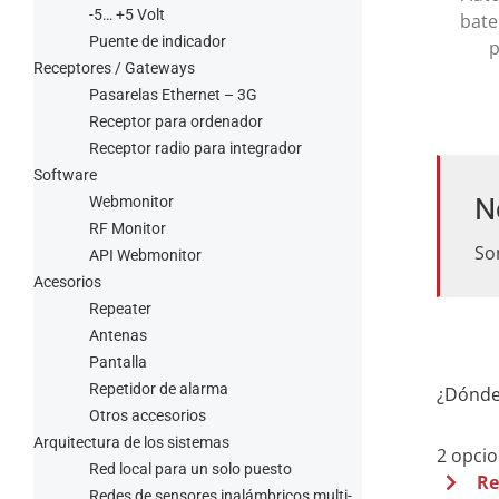
-5… +5 Volt
bate
Puente de indicador
Receptores / Gateways
Pasarelas Ethernet – 3G
Receptor para ordenador
Receptor radio para integrador
Software
N
Webmonitor
RF Monitor
So
API Webmonitor
Acesorios
Repeater
Antenas
Pantalla
Repetidor de alarma
¿Dónde
Otros accesorios
Arquitectura de los sistemas
2 opcio
Red local para un solo puesto
Re
Redes de sensores inalámbricos multi-