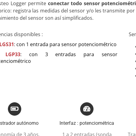
steo Logger permite
conectar todo sensor potenciométr
rico: registra las medidas del sensor y/o les transmite por 
miento del sensor son así simplificados.
encias disponibles :
Sen
 LGS31
: con 1 entrada para sensor potenciométrico
 LGP33
: con 3 entradas para sensor
tenciométrico
istrador autónomo
Interfaz : potenciométrica
nomía de 3 años,
1 a 2 entradas (sonda
Tra