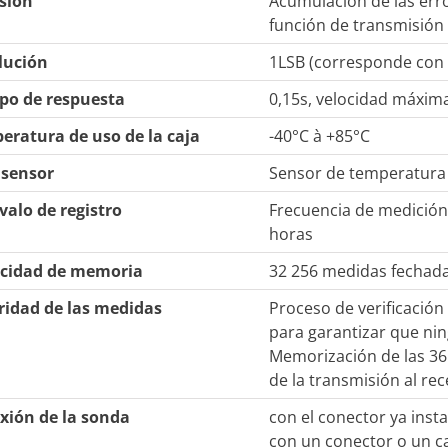
isión
Acumulación de las erro
función de transmisión
lución
1LSB (corresponde con l
po de respuesta
0,15s, velocidad máxima
eratura de uso de la caja
-40°C à +85°C
 sensor
Sensor de temperatura i
valo de registro
Frecuencia de medición
horas
cidad de memoria
32 256 medidas fechad
ridad de las medidas
Proceso de verificación
para garantizar que nin
Memorización de las 36
de la transmisión al re
xión de la sonda
con el conector ya inst
con un conector o un ca