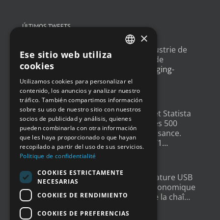
ÚLTIMOS TWEETS
×
Un article sur l'
#IoT
dans l'industrie de
Ese sitio web utiliza
FRENCH
l'emballage, avec un exemple de
cookies
déploiement
@Newsteo
packaging-
ENGLISH
gateway.com/features/how-i…
Utilizamos cookies para personalizar el
4 años ago
contenido, los anuncios y analizar nuestro
GERMAN
tráfico. También compartimos información
SPANISH
sobre su uso de nuestro sitio con nuestros
Un grand merci à
@LesEchos
et Statista
socios de publicidad y análisis, quienes
qui ont classé Newsteo dans les 500
pueden combinarla con otra información
Champions français de la croissance.
que les haya proporcionado o que hayan
Un…
twitter.com/i/web/status/1…
recopilado a partir del uso de sus servicios.
4 años ago
Politique de confidentialité
COOKIES ESTRICTAMENTE
New : Enregistreur de Température USB
NECESARIAS
Tempmate S2. Une solution économique
COOKIES DE RENDIMIENTO
et fiable pour la supervision de la chaî…
twitter.com/i/web/status/1…
COOKIES DE PREFERENCIAS
5 años ago