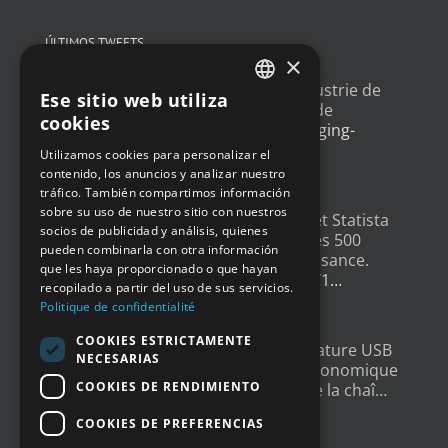
ÚLTIMOS TWEETS
×
Un article sur l'
#IoT
dans l'industrie de
Ese sitio web utiliza
FRENCH
l'emballage, avec un exemple de
cookies
déploiement
@Newsteo
packaging-
ENGLISH
gateway.com/features/how-i…
Utilizamos cookies para personalizar el
4 años ago
contenido, los anuncios y analizar nuestro
GERMAN
tráfico. También compartimos información
SPANISH
sobre su uso de nuestro sitio con nuestros
Un grand merci à
@LesEchos
et Statista
socios de publicidad y análisis, quienes
qui ont classé Newsteo dans les 500
pueden combinarla con otra información
Champions français de la croissance.
que les haya proporcionado o que hayan
Un…
twitter.com/i/web/status/1…
recopilado a partir del uso de sus servicios.
4 años ago
Politique de confidentialité
COOKIES ESTRICTAMENTE
New : Enregistreur de Température USB
NECESARIAS
Tempmate S2. Une solution économique
COOKIES DE RENDIMIENTO
et fiable pour la supervision de la chaî…
twitter.com/i/web/status/1…
COOKIES DE PREFERENCIAS
5 años ago