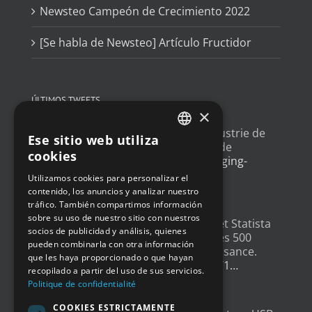
Newsteo Campeón de Crecimiento 2022
[Se habla de Newsteo] Artículo Fructidor
ÚLTIMOS TWEETS
×
Un article sur l'
#IoT
dans l'industrie de
Ese sitio web utiliza
FRENCH
l'emballage, avec un exemple de
cookies
déploiement
@Newsteo
packaging-
ENGLISH
gateway.com/features/how-i…
Utilizamos cookies para personalizar el
4 años ago
contenido, los anuncios y analizar nuestro
GERMAN
tráfico. También compartimos información
SPANISH
sobre su uso de nuestro sitio con nuestros
Un grand merci à
@LesEchos
et Statista
socios de publicidad y análisis, quienes
qui ont classé Newsteo dans les 500
pueden combinarla con otra información
Champions français de la croissance.
que les haya proporcionado o que hayan
Un…
twitter.com/i/web/status/1…
recopilado a partir del uso de sus servicios.
4 años ago
Politique de confidentialité
COOKIES ESTRICTAMENTE