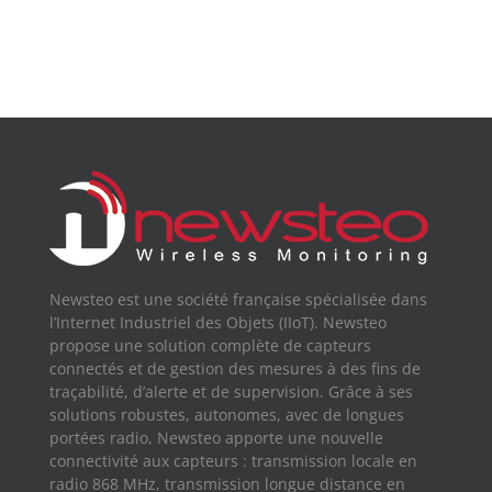
Newsteo est une société française spécialisée dans
l’Internet Industriel des Objets (IIoT). Newsteo
propose une solution complète de capteurs
connectés et de gestion des mesures à des fins de
traçabilité, d’alerte et de supervision. Grâce à ses
solutions robustes, autonomes, avec de longues
portées radio, Newsteo apporte une nouvelle
connectivité aux capteurs : transmission locale en
radio 868 MHz, transmission longue distance en