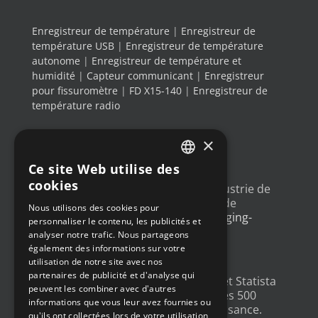
Enregistreur de température
|
Enregistreur de
température USB
|
Enregistreur de température
autonome
|
Enregistreur de température et
humidité
|
Capteur communicant
|
Enregistreur
pour fissuromètre
|
FD X15-140
|
Enregistreur de
température radio
×
DERNIERS TWEETS
Ce site Web utilise des
FRENCH
cookies
Un article sur l'
#IoT
dans l'industrie de
ENGLISH
l'emballage, avec un exemple de
Nous utilisons des cookies pour
déploiement
@Newsteo
packaging-
personnaliser le contenu, les publicités et
GERMAN
gateway.com/features/how-i…
analyser notre trafic. Nous partageons
4 ans ago
SPANISH
également des informations sur votre
utilisation de notre site avec nos
partenaires de publicité et d'analyse qui
Un grand merci à
@LesEchos
et Statista
peuvent les combiner avec d'autres
qui ont classé Newsteo dans les 500
informations que vous leur avez fournies ou
Champions français de la croissance.
qu'ils ont collectées lors de votre utilisation