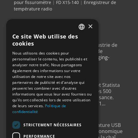
pour fissuromètre
|
FD X15-140
|
Enregistreur de
température radio
×
DERNIERS TWEETS
Ce site Web utilise des
FRENCH
cookies
Un article sur l'
#IoT
dans l'industrie de
ENGLISH
l'emballage, avec un exemple de
Nous utilisons des cookies pour
déploiement
@Newsteo
packaging-
personnaliser le contenu, les publicités et
GERMAN
gateway.com/features/how-i…
analyser notre trafic. Nous partageons
4 ans ago
SPANISH
également des informations sur votre
utilisation de notre site avec nos
partenaires de publicité et d'analyse qui
Un grand merci à
@LesEchos
et Statista
peuvent les combiner avec d'autres
qui ont classé Newsteo dans les 500
informations que vous leur avez fournies ou
Champions français de la croissance.
qu'ils ont collectées lors de votre utilisation
Un…
twitter.com/i/web/status/1…
de leurs services.
Politique de
4 ans ago
confidentialité
New : Enregistreur de Température USB
STRICTEMENT NÉCESSAIRES
Tempmate S2. Une solution économique
PERFORMANCE
et fiable pour la supervision de la chaî…