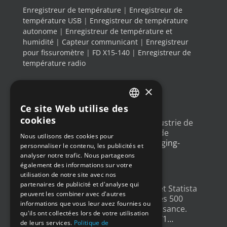
Enregistreur de température
|
Enregistreur de
température USB
|
Enregistreur de température
autonome
|
Enregistreur de température et
humidité
|
Capteur communicant
|
Enregistreur
pour fissuromètre
|
FD X15-140
|
Enregistreur de
température radio
×
DERNIERS TWEETS
Ce site Web utilise des
FRENCH
cookies
Un article sur l'
#IoT
dans l'industrie de
ENGLISH
l'emballage, avec un exemple de
Nous utilisons des cookies pour
déploiement
@Newsteo
packaging-
personnaliser le contenu, les publicités et
GERMAN
gateway.com/features/how-i…
analyser notre trafic. Nous partageons
4 ans ago
SPANISH
également des informations sur votre
utilisation de notre site avec nos
partenaires de publicité et d'analyse qui
Un grand merci à
@LesEchos
et Statista
peuvent les combiner avec d'autres
qui ont classé Newsteo dans les 500
informations que vous leur avez fournies ou
Champions français de la croissance.
qu'ils ont collectées lors de votre utilisation
Un…
twitter.com/i/web/status/1…
de leurs services.
Politique de