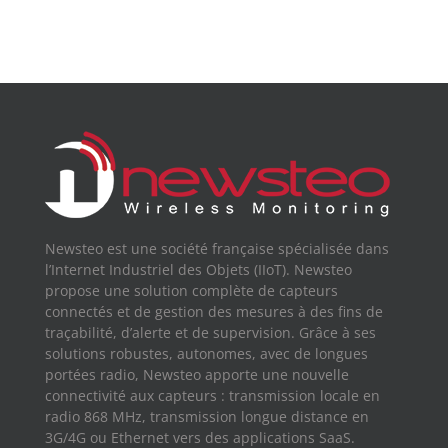
Newsteo est une société française spécialisée dans
l’Internet Industriel des Objets (IIoT). Newsteo
propose une solution complète de capteurs
connectés et de gestion des mesures à des fins de
traçabilité, d’alerte et de supervision. Grâce à ses
solutions robustes, autonomes, avec de longues
portées radio, Newsteo apporte une nouvelle
connectivité aux capteurs : transmission locale en
radio 868 MHz, transmission longue distance en
3G/4G ou Ethernet vers des applications SaaS.