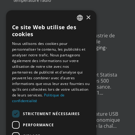
température radio
×
DERNIERS TWEETS
Ce site Web utilise des
FRENCH
cookies
Un article sur l'
#IoT
dans l'industrie de
ENGLISH
l'emballage, avec un exemple de
Nous utilisons des cookies pour
déploiement
@Newsteo
packaging-
personnaliser le contenu, les publicités et
GERMAN
gateway.com/features/how-i…
analyser notre trafic. Nous partageons
4 ans ago
SPANISH
également des informations sur votre
utilisation de notre site avec nos
partenaires de publicité et d'analyse qui
Un grand merci à
@LesEchos
et Statista
peuvent les combiner avec d'autres
qui ont classé Newsteo dans les 500
informations que vous leur avez fournies ou
Champions français de la croissance.
qu'ils ont collectées lors de votre utilisation
Un…
twitter.com/i/web/status/1…
de leurs services.
Politique de
4 ans ago
confidentialité
New : Enregistreur de Température USB
STRICTEMENT NÉCESSAIRES
Tempmate S2. Une solution économique
PERFORMANCE
et fiable pour la supervision de la chaî…
twitter.com/i/web/status/1…