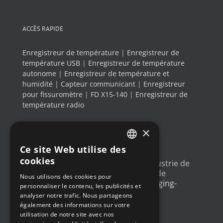
ACCÈS RAPIDE
Enregistreur de température
|
Enregistreur de
température USB
|
Enregistreur de température
autonome
|
Enregistreur de température et
humidité
|
Capteur communicant
|
Enregistreur
pour fissuromètre
|
FD X15-140
|
Enregistreur de
température radio
×
DERNIERS TWEETS
Ce site Web utilise des
FRENCH
cookies
Un article sur l'
#IoT
dans l'industrie de
ENGLISH
l'emballage, avec un exemple de
Nous utilisons des cookies pour
déploiement
@Newsteo
packaging-
personnaliser le contenu, les publicités et
GERMAN
gateway.com/features/how-i…
analyser notre trafic. Nous partageons
4 ans ago
SPANISH
également des informations sur votre
utilisation de notre site avec nos