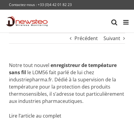
Passer
Contactez-nous : +33 (0)4 42 01 82 23
au
contenu
Précédent
Suivant
Notre tout nouvel
enregistreur de tempéature
sans fil
le LOM56 fait parlé de lui chez
industriepharma.fr. Dédié à la supervision de la
température pour la protection des produits
thermosensibles, il s’adresse tout particulièrement
aux industries pharmaceutiques.
Lire l’article au complet