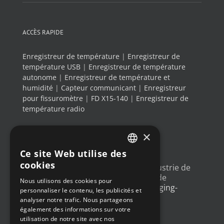
ACCÈS RAPIDE
Enregistreur de température
|
Enregistreur de
température USB
|
Enregistreur de température
autonome
|
Enregistreur de température et
humidité
|
Capteur communicant
|
Enregistreur
pour fissuromètre
|
FD X15-140
|
Enregistreur de
température radio
×
DERNIERS TWEETS
Ce site Web utilise des
FRENCH
cookies
Un article sur l'
#IoT
dans l'industrie de
ENGLISH
l'emballage, avec un exemple de
Nous utilisons des cookies pour
déploiement
@Newsteo
packaging-
personnaliser le contenu, les publicités et
GERMAN
gateway.com/features/how-i…
analyser notre trafic. Nous partageons
4 ans ago
SPANISH
également des informations sur votre
utilisation de notre site avec nos