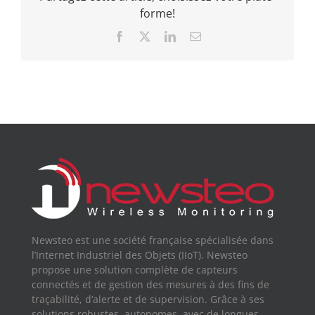
forme!
Facebook
X
LinkedIn
Email
Newsteo est une société française spécialisée dans
l’Internet Industriel des Objets (IIoT). Newsteo
propose une solution complète de capteurs
connectés et de gestion des mesures à des fins de
traçabilité, d’alerte et de supervision. Grâce à ses
solutions robustes, autonomes, avec de longues