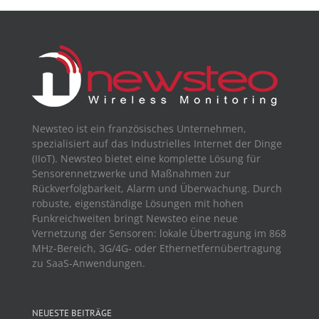
Newsteo ist ein französisches Unternehmen,
spezialisiert auf das Industrielles Internet der Dinge
(IIoT). Newsteo bietet eine komplette Lösung für
Sensorennetzwerke und Maßnahmen zur
Rückverfolgbarkeit, Alarm und Überwachung. Durch
robuste, eigenständige Lösungen mit hohen
Funkreichweiten bringt Newsteo eine neue
Vernetzung der Sensoren: lokale Übertragung im 868
MHz-Bereich, 3G/4G- oder Ethernetfernübertragung
zu SaaS-Anwendungen.
NEUESTE BEITRÄGE