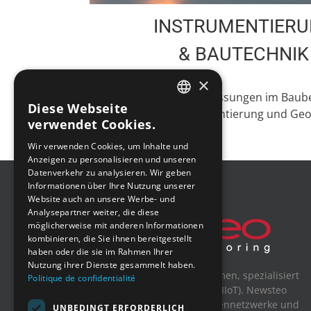
INSTRUMENTIER
& BAUTECHNIK
×
Drahtlose Messungen im Baube
Diese Webseite
in der Instrumentierung und Geo
FRENCH
verwendet Cookies.
ENGLISH
Wir verwenden Cookies, um Inhalte und
Anzeigen zu personalisieren und unseren
GERMAN
Datenverkehr zu analysieren. Wir geben
SPANISH
Informationen über Ihre Nutzung unserer
Website auch an unsere Werbe- und
Analysepartner weiter, die diese
möglicherweise mit anderen Informationen
kombinieren, die Sie ihnen bereitgestellt
haben oder die sie im Rahmen Ihrer
Nutzung ihrer Dienste gesammelt haben.
Newsteo ist ein französisches Unternehmen, spezialisiert
Politique de confidentialité
auf das Industrielles Internet der Dinge (IIoT). Newsteo
bietet eine komplette Lösung für Sensorennetzwerke und
UNBEDINGT ERFORDERLICH