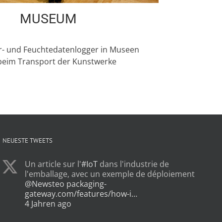
MUSEUM
- und Feuchtedatenlogger in Museen
beim Transport der Kunstwerke
NEUESTE TWEETS
Un article sur l'
#IoT
dans l'industrie de
l'emballage, avec un exemple de déploiement
@Newsteo
packaging-
gateway.com/features/how-i…
4 Jahren ago