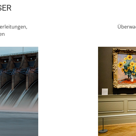
SER
rleitungen,
Überwa
en