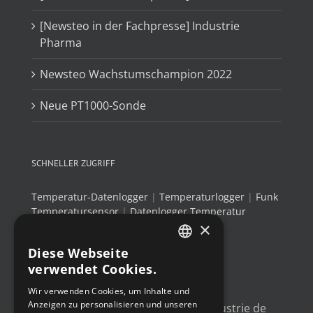
[Newsteo in der Fachpresse] Industrie
Pharma
Newsteo Wachstumschampion 2022
Neue PT1000-Sonde
SCHNELLER ZUGRIFF
Temperatur-Datenlogger
|
Temperaturlogger
|
Funk
Temperatursensor
|
Datenlogger Temperatur
×
Luftfeuchtigkeit
|
Thermo-Hygrometer
Diese Webseite
FRENCH
verwendet Cookies.
NEUESTE TWEETS
ENGLISH
Wir verwenden Cookies, um Inhalte und
Anzeigen zu personalisieren und unseren
GERMAN
Un article sur l'
#IoT
dans l'industrie de