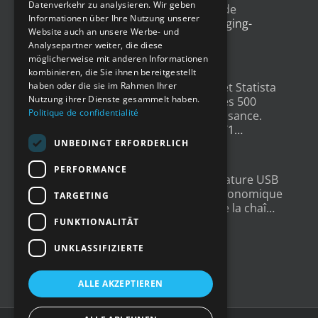
Datenverkehr zu analysieren. Wir geben
l'emballage, avec un exemple de
SPANISH
Informationen über Ihre Nutzung unserer
déploiement
@Newsteo
packaging-
Website auch an unsere Werbe- und
gateway.com/features/how-i…
Analysepartner weiter, die diese
4 Jahren ago
möglicherweise mit anderen Informationen
kombinieren, die Sie ihnen bereitgestellt
haben oder die sie im Rahmen Ihrer
Un grand merci à
@LesEchos
et Statista
Nutzung ihrer Dienste gesammelt haben.
qui ont classé Newsteo dans les 500
Politique de confidentialité
Champions français de la croissance.
Un…
twitter.com/i/web/status/1…
4 Jahren ago
UNBEDINGT ERFORDERLICH
PERFORMANCE
New : Enregistreur de Température USB
Tempmate S2. Une solution économique
TARGETING
et fiable pour la supervision de la chaî…
twitter.com/i/web/status/1…
FUNKTIONALITÄT
5 Jahren ago
UNKLASSIFIZIERTE
ALLE AKZEPTIEREN