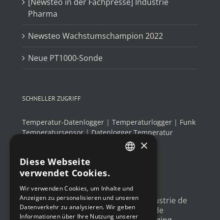
[Newsteo in der Fachpresse] Industrie
Pharma
Newsteo Wachstumschampion 2022
Neue PT1000-Sonde
SCHNELLER ZUGRIFF
Temperatur-Datenlogger
|
Temperaturlogger
|
Funk
Temperatursensor
|
Datenlogger Temperatur
×
Luftfeuchtigkeit
|
Thermo-Hygrometer
Diese Webseite
FRENCH
verwendet Cookies.
NEUESTE TWEETS
ENGLISH
Wir verwenden Cookies, um Inhalte und
Anzeigen zu personalisieren und unseren
GERMAN
Un article sur l'
#IoT
dans l'industrie de
Datenverkehr zu analysieren. Wir geben
l'emballage, avec un exemple de
SPANISH
Informationen über Ihre Nutzung unserer
déploiement
@Newsteo
packaging-