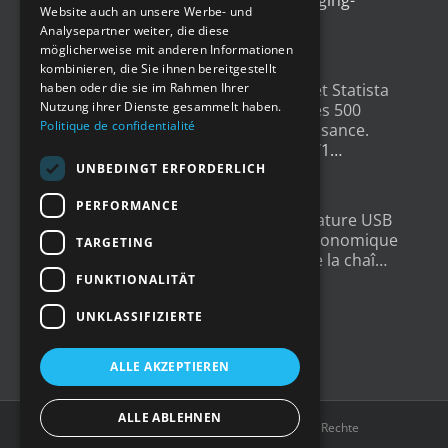
Website auch an unsere Werbe- und
gateway.com/features/how-i…
Analysepartner weiter, die diese
4 Jahren ago
möglicherweise mit anderen Informationen
kombinieren, die Sie ihnen bereitgestellt
Un grand merci à
@LesEchos
et Statista
haben oder die sie im Rahmen Ihrer
Nutzung ihrer Dienste gesammelt haben.
qui ont classé Newsteo dans les 500
Politique de confidentialité
Champions français de la croissance.
Un…
twitter.com/i/web/status/1…
4 Jahren ago
UNBEDINGT ERFORDERLICH
PERFORMANCE
New : Enregistreur de Température USB
Tempmate S2. Une solution économique
TARGETING
et fiable pour la supervision de la chaî…
twitter.com/i/web/status/1…
FUNKTIONALITÄT
5 Jahren ago
UNKLASSIFIZIERTE
ALLE AKZEPTIEREN
ALLE ABLEHNEN
Copyright © 2016-2023
Newsteo
| Alle Rechte
vorbehalten |
Impressum