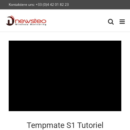
Skip
Kontaktiere uns: +33 (0)4 42 01 82 23
to
content
Tempmate S1 Tutoriel