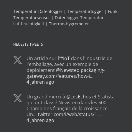
Temperatur-Datenlogger
|
Temperaturlogger
|
Funk
Temperatursensor
|
Datenlogger Temperatur
Luftfeuchtigkeit
|
Thermo-Hygrometer
NEUESTE TWEETS
Un article sur l'
#IoT
dans l'industrie de
l'emballage, avec un exemple de
déploiement
@Newsteo
packaging-
gateway.com/features/how-i…
4 Jahren ago
Un grand merci à
@LesEchos
et Statista
qui ont classé Newsteo dans les 500
Champions français de la croissance.
Un…
twitter.com/i/web/status/1…
4 Jahren ago