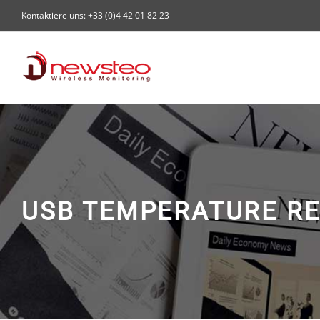
Skip
Kontaktiere uns: +33 (0)4 42 01 82 23
to
content
USB TEMPERATURE R