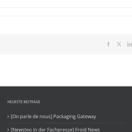
Facebook
X
NEUESTE BEITRÄGE
[On parle de nous] Packaging Gateway
[Newsteo in der Fachpresse] Froid News