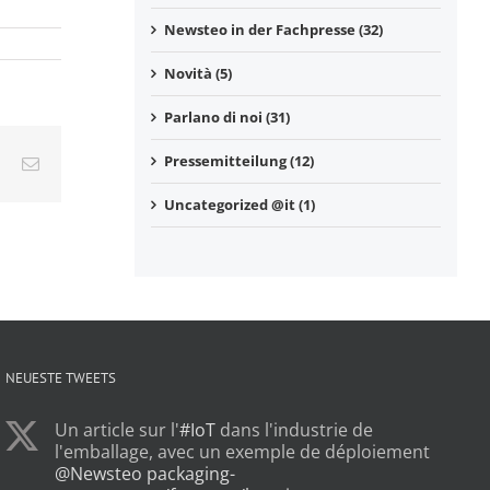
Newsteo in der Fachpresse (32)
Novità (5)
Parlano di noi (31)
Pressemitteilung (12)
LinkedIn
Email
Uncategorized @it (1)
NEUESTE TWEETS
Un article sur l'
#IoT
dans l'industrie de
l'emballage, avec un exemple de déploiement
@Newsteo
packaging-