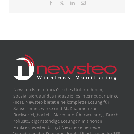
Facebook
X
LinkedIn
Email
Newsteo ist ein französisches Unternehmen,
spezialisiert auf das Industrielles Internet der Dinge
(IIoT). Newsteo bietet eine komplette Lösung für
Sensorennetzwerke und Maßnahmen zur
Rückverfolgbarkeit, Alarm und Überwachung. Durch
robuste, eigenständige Lösungen mit hohen
Funkreichweiten bringt Newsteo eine neue
Vernetzung der Sensoren: lokale Übertragung im 868