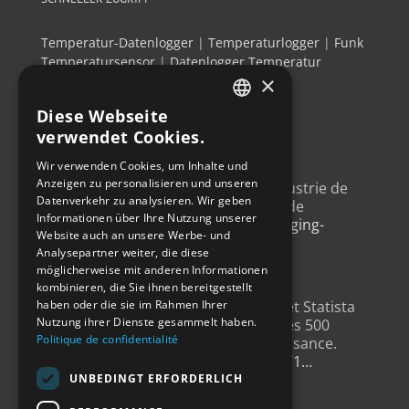
Temperatur-Datenlogger
|
Temperaturlogger
|
Funk
Temperatursensor
|
Datenlogger Temperatur
×
Luftfeuchtigkeit
|
Thermo-Hygrometer
Diese Webseite
FRENCH
verwendet Cookies.
NEUESTE TWEETS
ENGLISH
Wir verwenden Cookies, um Inhalte und
Anzeigen zu personalisieren und unseren
GERMAN
Un article sur l'
#IoT
dans l'industrie de
Datenverkehr zu analysieren. Wir geben
l'emballage, avec un exemple de
SPANISH
Informationen über Ihre Nutzung unserer
déploiement
@Newsteo
packaging-
Website auch an unsere Werbe- und
gateway.com/features/how-i…
Analysepartner weiter, die diese
4 Jahren ago
möglicherweise mit anderen Informationen
kombinieren, die Sie ihnen bereitgestellt
Un grand merci à
@LesEchos
et Statista
haben oder die sie im Rahmen Ihrer
Nutzung ihrer Dienste gesammelt haben.
qui ont classé Newsteo dans les 500
Politique de confidentialité
Champions français de la croissance.
Un…
twitter.com/i/web/status/1…
4 Jahren ago
UNBEDINGT ERFORDERLICH