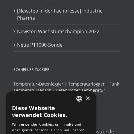
[Newsteo in der Fachpresse] Industrie
Pharma
Newsteo Wachstumschampion 2022
Neue PT1000-Sonde
SCHNELLER ZUGRIFF
Temperatur-Datenlogger
|
Temperaturlogger
|
Funk
Temperatursensor
|
Datenlogger Temperatur
×
Luftfeuchtigkeit
|
Thermo-Hygrometer
Diese Webseite
FRENCH
verwendet Cookies.
NEUESTE TWEETS
ENGLISH
Wir verwenden Cookies, um Inhalte und
Anzeigen zu personalisieren und unseren
GERMAN
Un article sur l'
#IoT
dans l'industrie de