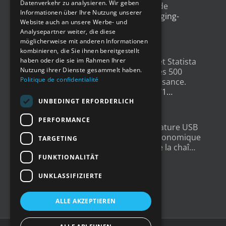
Datenverkehr zu analysieren. Wir geben
l'emballage, avec un exemple de
SPANISH
Informationen über Ihre Nutzung unserer
déploiement
@Newsteo
packaging-
Website auch an unsere Werbe- und
gateway.com/features/how-i…
Analysepartner weiter, die diese
4 Jahren ago
möglicherweise mit anderen Informationen
kombinieren, die Sie ihnen bereitgestellt
Un grand merci à
@LesEchos
et Statista
haben oder die sie im Rahmen Ihrer
Nutzung ihrer Dienste gesammelt haben.
qui ont classé Newsteo dans les 500
Politique de confidentialité
Champions français de la croissance.
Un…
twitter.com/i/web/status/1…
4 Jahren ago
UNBEDINGT ERFORDERLICH
PERFORMANCE
New : Enregistreur de Température USB
Tempmate S2. Une solution économique
TARGETING
et fiable pour la supervision de la chaî…
twitter.com/i/web/status/1…
FUNKTIONALITÄT
5 Jahren ago
UNKLASSIFIZIERTE
ALLE AKZEPTIEREN