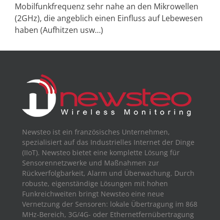
Mobilfunkfrequenz sehr nahe an den Mikrowellen
(2GHz), die angeblich einen Einfluss auf Lebewesen
haben (Aufhitzen usw…)
Newsteo ist ein französisches Unternehmen,
spezialisiert auf das Industrielles Internet der Dinge
(IIoT). Newsteo bietet eine komplette Lösung für
Sensorennetzwerke und Maßnahmen zur
Rückverfolgbarkeit, Alarm und Überwachung. Durch
robuste, eigenständige Lösungen mit hohen
Funkreichweiten bringt Newsteo eine neue
Vernetzung der Sensoren: lokale Übertragung im 868
MHz-Bereich, 3G/4G- oder Ethernetfernübertragung