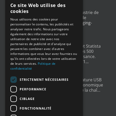
DERNIERS TWEETS
Ce site Web utilise des
FRENCH
cookies
Un article sur l'
#IoT
dans l'industrie de
ENGLISH
l'emballage, avec un exemple de
Nous utilisons des cookies pour
déploiement
@Newsteo
packaging-
personnaliser le contenu, les publicités et
GERMAN
gateway.com/features/how-i…
analyser notre trafic. Nous partageons
4 ans ago
SPANISH
également des informations sur votre
utilisation de notre site avec nos
partenaires de publicité et d'analyse qui
Un grand merci à
@LesEchos
et Statista
peuvent les combiner avec d'autres
qui ont classé Newsteo dans les 500
informations que vous leur avez fournies ou
Champions français de la croissance.
qu'ils ont collectées lors de votre utilisation
Un…
twitter.com/i/web/status/1…
de leurs services.
Politique de
4 ans ago
confidentialité
New : Enregistreur de Température USB
STRICTEMENT NÉCESSAIRES
Tempmate S2. Une solution économique
PERFORMANCE
et fiable pour la supervision de la chaî…
twitter.com/i/web/status/1…
CIBLAGE
5 ans ago
FONCTIONNALITÉ