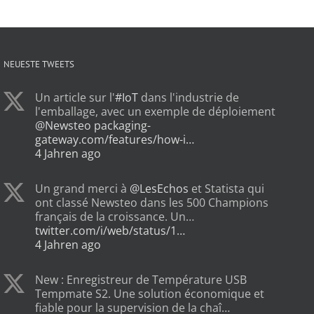
NEUESTE TWEETS
Un article sur l'
#IoT
dans l'industrie de
l'emballage, avec un exemple de déploiement
@Newsteo
packaging-
gateway.com/features/how-i…
4 Jahren ago
Un grand merci à
@LesEchos
et Statista qui
ont classé Newsteo dans les 500 Champions
français de la croissance. Un…
twitter.com/i/web/status/1…
4 Jahren ago
New : Enregistreur de Température USB
Tempmate S2. Une solution économique et
fiable pour la supervision de la chaî…