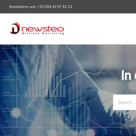
Skip
Kontaktiere uns: +33 (0)4 42 01 82 23
to
content
In
Search
for: