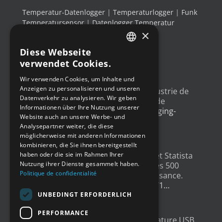
Temperatur-Datenlogger
|
Temperaturlogger
|
Funk
Temperatursensor
|
Datenlogger Temperatur
×
Luftfeuchtigkeit
|
Thermo-Hygrometer
Diese Webseite
FRENCH
verwendet Cookies.
NEUESTE TWEETS
ENGLISH
Wir verwenden Cookies, um Inhalte und
Anzeigen zu personalisieren und unseren
GERMAN
Un article sur l'
#IoT
dans l'industrie de
Datenverkehr zu analysieren. Wir geben
l'emballage, avec un exemple de
SPANISH
Informationen über Ihre Nutzung unserer
déploiement
@Newsteo
packaging-
Website auch an unsere Werbe- und
gateway.com/features/how-i…
Analysepartner weiter, die diese
4 Jahren ago
möglicherweise mit anderen Informationen
kombinieren, die Sie ihnen bereitgestellt
haben oder die sie im Rahmen Ihrer
Un grand merci à
@LesEchos
et Statista
Nutzung ihrer Dienste gesammelt haben.
qui ont classé Newsteo dans les 500
Politique de confidentialité
Champions français de la croissance.
Un…
twitter.com/i/web/status/1…
4 Jahren ago
UNBEDINGT ERFORDERLICH
PERFORMANCE
New : Enregistreur de Température USB