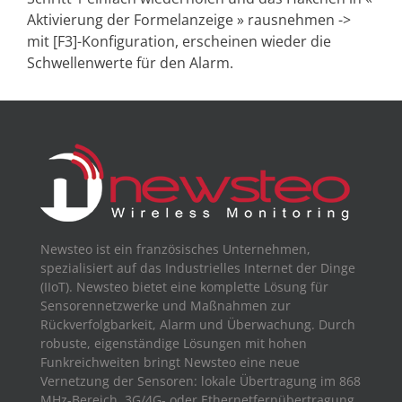
Aktivierung der Formelanzeige » rausnehmen ->
mit [F3]-Konfiguration, erscheinen wieder die
Schwellenwerte für den Alarm.
Newsteo ist ein französisches Unternehmen,
spezialisiert auf das Industrielles Internet der Dinge
(IIoT). Newsteo bietet eine komplette Lösung für
Sensorennetzwerke und Maßnahmen zur
Rückverfolgbarkeit, Alarm und Überwachung. Durch
robuste, eigenständige Lösungen mit hohen
Funkreichweiten bringt Newsteo eine neue
Vernetzung der Sensoren: lokale Übertragung im 868
MHz-Bereich, 3G/4G- oder Ethernetfernübertragung