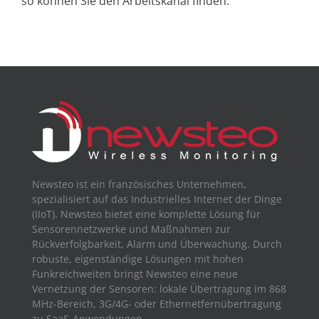
so können Sie den Arbeitskanal finden.
Newsteo ist ein französisches Unternehmen,
spezialisiert auf das Industrielles Internet der Dinge
(IIoT). Newsteo bietet eine komplette Lösung für
Sensorennetzwerke und Maßnahmen zur
Rückverfolgbarkeit, Alarm und Überwachung. Durch
robuste, eigenständige Lösungen mit hohen
Funkreichweiten bringt Newsteo eine neue
Vernetzung der Sensoren: lokale Übertragung im 868
MHz-Bereich, 3G/4G- oder Ethernetfernübertragung
zu SaaS-Anwendungen.